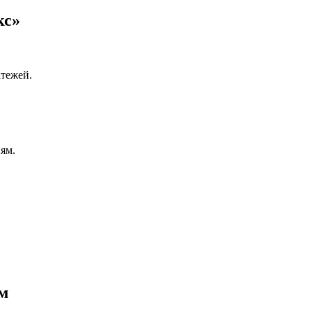
кс»
атежей.
ям.
м