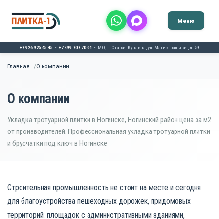
Меню
+7 926 925 45 45
+7 499 707 70 01
МО, г. Старая Купавна, ул. Магистральная, д. 59
Главная
О компании
Главная
О компании
О компании
Благодарственные письма
Укладка тротуарной плитки в Ногинске, Ногинский район цена за м2
от производителей. Профессиональная укладка тротуарной плитки
Каталог продукции
и брусчатки под ключ в Ногинске
Тротуарная плитка
Услуги и технологии
Строительная промышленность не стоит на месте и сегодня
Брусчатка
Укладка плитки
Галерея работ
для благоустройства пешеходных дорожек, придомовых
Фасадная плитка
территорий, площадок с административными зданиями,
Доставка