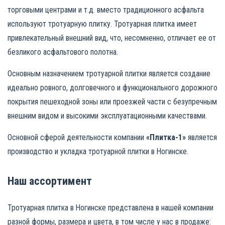
Укладка плитки
Контакты
торговыми центрами и т.д. вместо традиционного асфальта
Тактильная плитка
Асфальтирование
используют тротуарную плитку. Тротуарная плитка имеет
Художественная ковка
Блог
привлекательный внешний вид, что, несомненно, отличает ее от
Бордюрный камень
Строительство
безликого асфальтового полотна.
Художественная ковка
Услуги манипулятора
Основным назначением тротуарной плитки является создание
идеально ровного, долговечного и функционального дорожного
Ступени
Вибролитая плитка
покрытия пешеходной зоны или проезжей части с безупречным
внешним видом и высокими эксплуатационными качествами.
Вибропрессованная плитка
Основной сферой деятельности компании
«Плитка-1»
является
производство и укладка тротуарной плитки в Ногинске.
Наш ассортимент
Тротуарная плитка в Ногинске представлена в нашей компании
разной формы, размера и цвета, в том числе у нас в продаже: