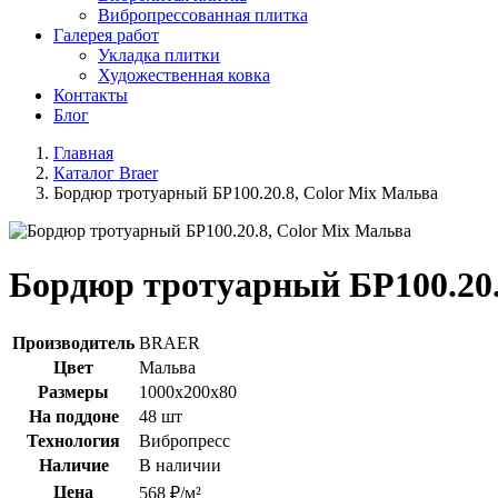
Вибропрессованная плитка
Галерея работ
Укладка плитки
Художественная ковка
Контакты
Блог
Главная
Каталог Braer
Бордюр тротуарный БР100.20.8, Color Mix Мальва
Бордюр тротуарный БР100.20.
Производитель
BRAER
Цвет
Мальва
Размеры
1000х200x80
На поддоне
48 шт
Технология
Вибропресс
Наличие
В наличии
Цена
568 ₽/м²