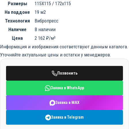
Художественная ковка
Размеры
115Х115 / 172х115
Блог
Бордюрный камень
На поддоне
19 м2
Строительство
Технология
Вибропресс
Художественная ковка
Услуги манипулятора
Наличие
В наличии
Цена
2 162 ₽/м²
Ступени
Вибролитая плитка
Информация и изображения соответствуют данным каталога.
Уточняйте актуальные цены и остатки у менеджеров.
Вибропрессованная плитка
Позвонить
Заявка в WhatsApp
Заявка в MAX
Заявка в Telegram