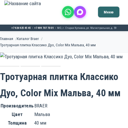
Меню
+7 926 925 45 45
+7 499 707 70 01
МО, г. Старая Купавна, ул. Магистральная, д. 59
Главная
Каталог Braer
Главная
Тротуарная плитка Классико Дуо, Color Mix Мальва, 40 мм
О компании
Благодарственные письма
Каталог продукции
Тротуарная плитка Классико
Тротуарная плитка
Услуги и технологии
Дуо, Color Mix Мальва, 40 мм
Брусчатка
Укладка плитки
Галерея работ
Производитель
BRAER
Фасадная плитка
Доставка
Цвет
Мальва
Укладка плитки
Контакты
Толщина
40 мм
Тактильная плитка
Асфальтирование